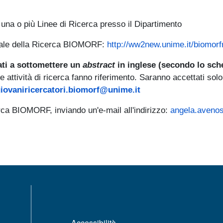
i una o più Linee di Ricerca presso il Dipartimento
rtale della Ricerca BIOMORF:
http://ww2new.unime.it/biomorf
tati a sottomettere un
abstract
in inglese (secondo lo sch
attività di ricerca fanno riferimento. Saranno accettati sol
iovaniricercatori.biomorf@unime.it
erca BIOMORF, inviando un'e-mail all'indirizzo:
angela.aveno
MENÙ FOOTER 1
Accessibilità