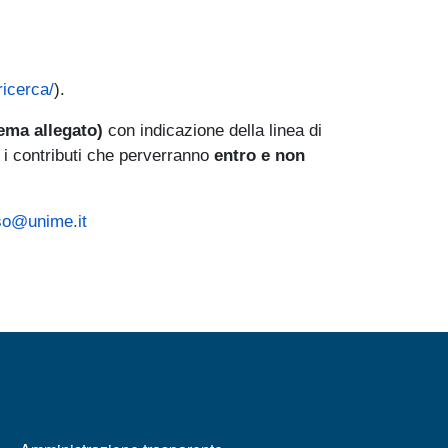
ricerca/
).
ema allegato)
con indicazione della linea di
o i contributi che perverranno
entro e non
so@unime.it
MENÙ FOOTER 2