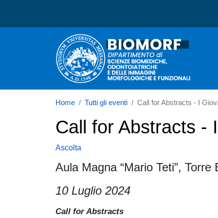
Dipartimento di Scienze b
Home
Tutti gli eventi
Call for Abstracts - I G
Call for Abstracts 
Ascolta
Aula Magna “Mario Teti”, Torre 
10 Luglio 2024
Call for Abstracts