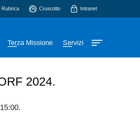
 e delle immagini morfolo
io
Rubrica
Cruscotto
Intranet
Terza Missione
Servizi
OMORF 2024.
 15:00.