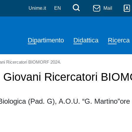
iomediche, odontoiatriche
Salta al contenuto principale
Menù di serviz
Cerca
Unime.it
EN
Mail
Navigazione principale
Dipartimento
Didattica
Ricerca
iovani Ricercatori BIOMORF 2024.
- I Giovani Ricercatori BI
Biologica (Pad. G), A.O.U. “G. Martino”ore