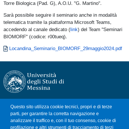
Torre Biologica (Pad. G), A.O.U. "G. Martino".
Sarà possibile seguire il seminario anche in modalità
telematica tramite la piattaforma Microsoft Teams,
accedendo al canale dedicato (
link
) del Team "Seminari
BIOMORF" (codice: r00tueq).
Documento
Locandina_Seminario_BIOMORF_29maggio2024.pdf
Università degli Studi di Messina
Questo sito utilizza cookie tecnici, propri e di terze
Piazza Pugliatti, 1 - 98122 Messina
parti, per garantire la corretta navigazione e
Cod. Fiscale 80004070837
analizzare il traffico e, con il tuo consenso, cookie di
P.IVA 00724160833
profilazione e altri strumenti di tracciamento di terzi