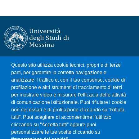
Università degli Studi di Messina
Questo sito utilizza cookie tecnici, propri e di terze
Piazza Pugliatti, 1 - 98122 Messina
parti, per garantire la corretta navigazione e
Cod. Fiscale 80004070837
analizzare il traffico e, con il tuo consenso, cookie di
P.IVA 00724160833
profilazione e altri strumenti di tracciamento di terzi
Centralino: 090 676 1
per mostrare video e misurare l'efficacia delle attività
di comunicazione istituzionale. Puoi rifiutare i cookie
MENÙ SOCIAL
non necessari e di profilazione cliccando su “Rifiuta
tutti”. Puoi scegliere di acconsentirne l’utilizzo
MENÙ FOOTER 1
cliccando su “Accetta tutti” oppure puoi
Accessibility statement
personalizzare le tue scelte cliccando su
Privacy and cookie policy