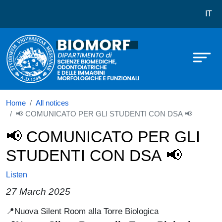
Dipartimento di Scienze biomediche
Skip to main content
IT
Home
All notices
📢 COMUNICATO PER GLI STUDENTI CON DSA 📢
📢 COMUNICATO PER GLI
STUDENTI CON DSA 📢
Listen
27 March 2025
📍Nuova Silent Room alla Torre Biologica